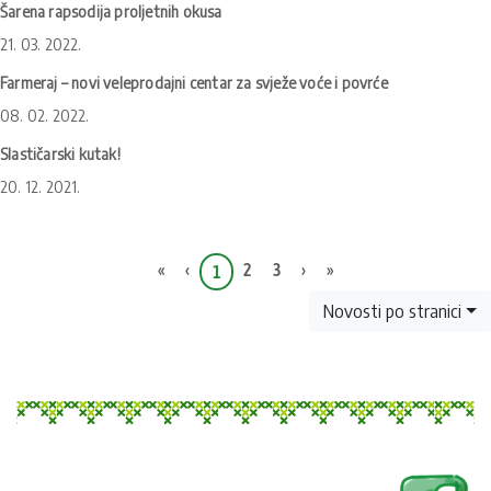
Šarena rapsodija proljetnih okusa
21. 03. 2022.
Farmeraj – novi veleprodajni centar za svježe voće i povrće
08. 02. 2022.
Slastičarski kutak!
20. 12. 2021.
First
Previous
Next
Last
«
‹
2
3
›
»
1
Novosti po stranici