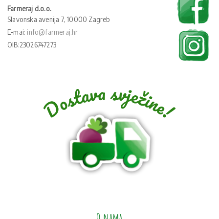
Farmeraj d.o.o.
Slavonska avenija 7, 10000 Zagreb
E-mai:
info@farmeraj.hr
OIB:23026747273
O nama